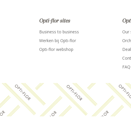
Opti-flor sites
Opt
Business to business
Our 
Werken bij Opti-flor
Orch
Opti-flor webshop
Deal
Cont
FAQ