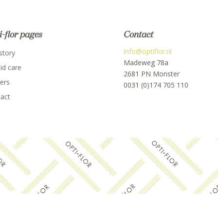
i-flor pages
Contact
info@optiflor.nl
story
Madeweg 78a
id care
2681 PN Monster
ers
0031 (0)174 705 110
act