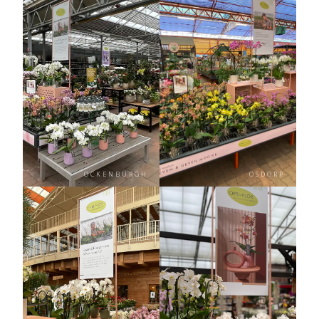
OCKENBURGH
OSDORP