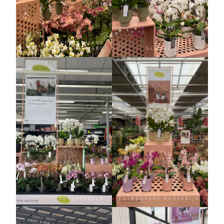
COPPELMANS
VALKENSWAARD
GLOBAL GARDEN
POELKAPELLE
TUINDORADO GORREDIJK