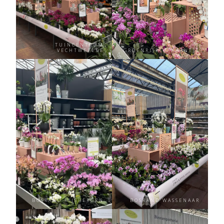
TUINCENTRUM
VECHTWEELDE
GROENRIJK ’T HAANTJE
BOSRAND RIJSBERGEN
BOSRAND WASSENAAR